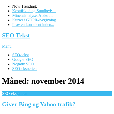
Now Trending:
Kosttilskud og Sundhed: ...
Mineralanalyse: Afsløri...
Kurser i GDPR-lovgivning...
Prøv en konsulent inden...
SEO Tekst
Menu
SEO-tekst
Google-SEO
Negativ SEO
SEO-eksperten
Måned: november 2014
SEO-eksperten
Giver Bing og Yahoo trafik?