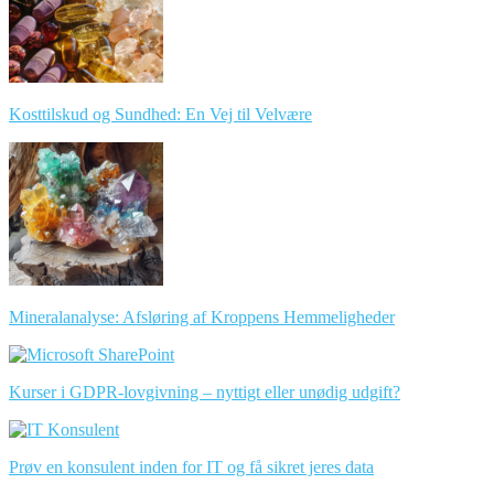
Kosttilskud og Sundhed: En Vej til Velvære
Mineralanalyse: Afsløring af Kroppens Hemmeligheder
Kurser i GDPR-lovgivning – nyttigt eller unødig udgift?
Prøv en konsulent inden for IT og få sikret jeres data