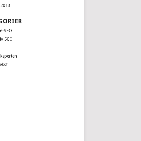
 2013
GORIER
le-SEO
iv SEO
ksperten
ekst