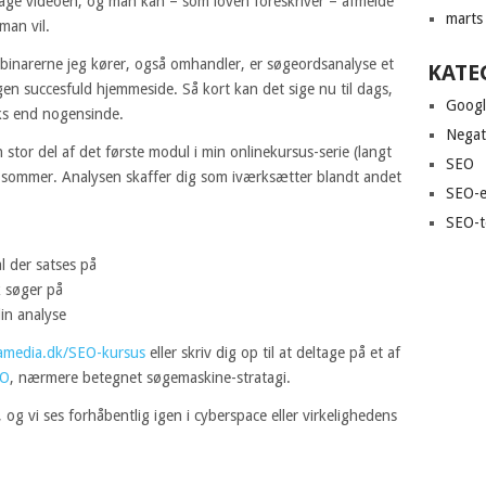
tage videoen, og man kan – som loven foreskriver – afmelde
marts
man vil.
ebinarerne jeg kører, også omhandler, er søgeordsanalyse et
KATE
en succesfuld hjemmeside. Så kort kan det sige nu til dags,
Goog
ks end nogensinde.
Negat
stor del af det første modul i min onlinekursus-serie (langt
SEO
e sommer. Analysen skaffer dig som iværksætter blandt andet
SEO-e
SEO-t
l der satses på
k søger på
in analyse
amedia.dk/SEO-kursus
eller skriv dig op til at deltage på et af
EO
, nærmere betegnet søgemaskine-stratagi.
g vi ses forhåbentlig igen i cyberspace eller virkelighedens