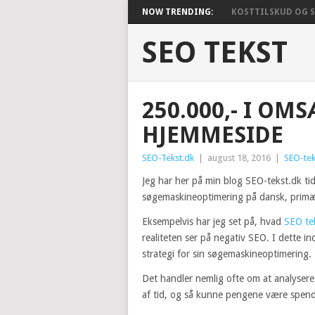
NOW TRENDING:
KOSTTILSKUD OG SU
SEO TEKST
250.000,- I OM
HJEMMESIDE
SEO-Tekst.dk
|
august 18, 2016
|
SEO-tek
Jeg har her på min blog SEO-tekst.dk ti
søgemaskineoptimering på dansk, primær
Eksempelvis har jeg set på, hvad
SEO te
realiteten ser på negativ SEO. I dette 
strategi for sin søgemaskineoptimering.
Det handler nemlig ofte om at analysere 
af tid, og så kunne pengene være spende