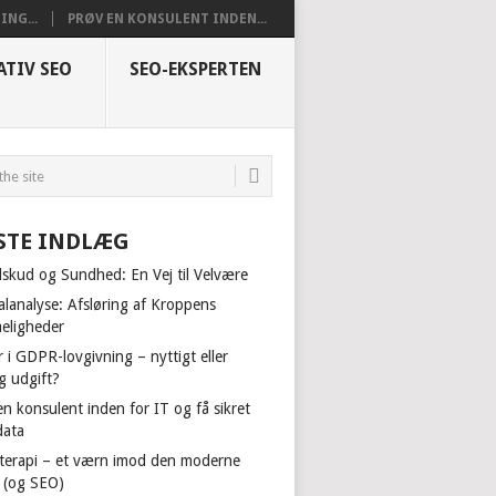
NG...
PRØV EN KONSULENT INDEN...
ATIV SEO
SEO-EKSPERTEN
STE INDLÆG
ilskud og Sundhed: En Vej til Velvære
alanalyse: Afsløring af Kroppens
ligheder
 i GDPR-lovgivning – nyttigt eller
g udgift?
n konsulent inden for IT og få sikret
data
terapi – et værn imod den moderne
il (og SEO)