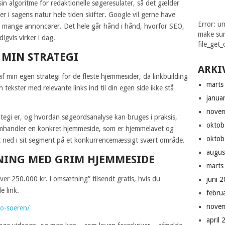
sin algoritme for redaktionelle søgeresulater, så det gælder
r i sagens natur hele tiden skifter. Google vil gerne have
Error: un
l mange annoncører. Det hele går hånd i hånd, hvorfor SEO,
make sur
igvis virker i dag.
file_get_
I MIN STRATEGI
ARKI
 min egen strategi for de fleste hjemmesider, da linkbuilding
marts
tekster med relevante links ind til din egen side ikke stå
janua
nove
rategi er, og hvordan søgeordsanalyse kan bruges i praksis,
oktob
omhandler en konkret hjemmeside, som er hjemmelavet og
oktob
et ned i sit segment på et konkurrencemæssigt svært område.
augus
ÆTNING MED GRIM HJEMMESIDE
marts
r 250.000 kr. i omsætning” tilsendt gratis, hvis du
juni 
e link.
febru
nove
eo-soeren/
april