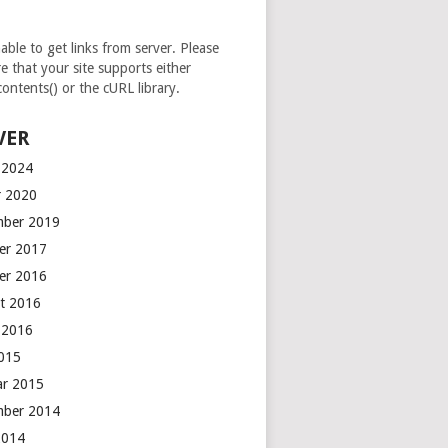
able to get links from server. Please
e that your site supports either
contents() or the cURL library.
VER
 2024
r 2020
mber 2019
er 2017
er 2016
t 2016
 2016
2015
ar 2015
mber 2014
 2014