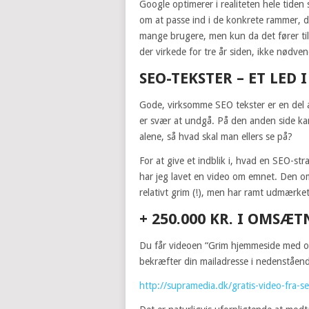
Google optimerer i realiteten hele tiden 
om at passe ind i de konkrete rammer, de
mange brugere, men kun da det fører ti
der virkede for tre år siden, ikke nødvend
SEO-TEKSTER – ET LED 
Gode, virksomme SEO tekster er en del af
er svær at undgå. På den anden side kan 
alene, så hvad skal man ellers se på?
For at give et indblik i, hvad en SEO-st
har jeg lavet en video om emnet. Den 
relativt grim (!), men har ramt udmærk
+ 250.000 KR. I OMS
Du får videoen “Grim hjemmeside med ove
bekræfter din mailadresse i nedenståend
http://supramedia.dk/gratis-video-fra-s