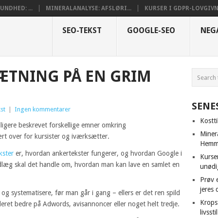
NDHED: ...
MINERALANALYSE: AFSLØRI...
KURSER I GDPR-LOVGIVNI
SEO-TEKST
GOOGLE-SEO
NEG
SÆTNING PÅ EN GRIM
SENE
st
|
Ingen kommentarer
Kostt
dligere beskrevet forskellige emner omkring
Miner
t over for kursister og iværksætter.
Hemme
kster
er, hvordan ankertekster fungerer, og hvordan Google i
Kurser
indlæg skal det handle om, hvordan man kan lave en samlet en
unødi
Prøv e
jeres 
og systematisere, før man går i gang – ellers er det ren spild
Krops
ret bedre på Adwords, avisannoncer eller noget helt tredje.
livsst