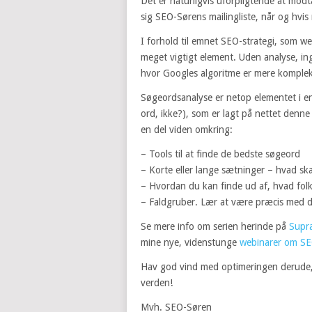
Det er naturligvis uforpligtende at mod
sig SEO-Sørens mailingliste, når og hvis 
I forhold til emnet SEO-strategi, som w
meget vigtigt element. Uden analyse, ing
hvor Googles algoritme er mere komple
Søgeordsanalyse er netop elementet i en 
ord, ikke?), som er lagt på nettet denn
en del viden omkring:
– Tools til at finde de bedste søgeord
– Korte eller lange sætninger – hvad ska
– Hvordan du kan finde ud af, hvad fol
– Faldgruber. Lær at være præcis med d
Se mere info om serien herinde på
Supr
mine nye, videnstunge
webinarer om S
Hav god vind med optimeringen derude, o
verden!
Mvh. SEO-Søren