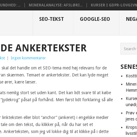
NDHED: ...
MINERALANALYSE: AFSLØRI...
KURSER I GDPR-LOVGIVNI
SEO-TEKST
GOOGLE-SEO
NEG
DE ANKERTEKSTER
kst
|
Ingen kommentarer
SENE
k skal det handle om et SEO-tema med høj relevans for de
foran skærmen. Temaet er ankertekster. Det kan lyde meget
Kostt
se ører, kære læser.
Miner
Hemme
s nemlig stort set uden kant. Det kan lidt svare til at købe
Kurser
“jydekrog” påsat på forhånd. Men først lidt forklaring så alle
unødi
Prøv e
linkteksten eller blot “anchor” (ankeret) i engelske medier
jeres 
ale om den tekst, du klikker på, når du har set et
Krops
 Ankerteksten, som jeg vil lokke dig til at klikke på i dette
livsst