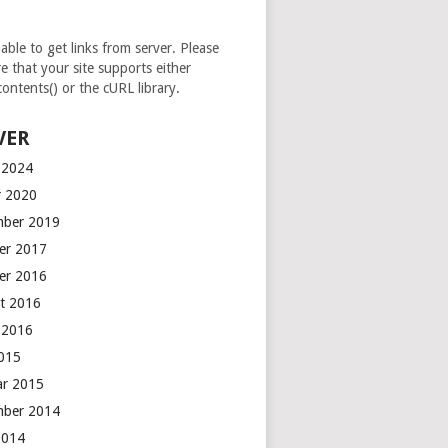
able to get links from server. Please
e that your site supports either
contents() or the cURL library.
VER
 2024
r 2020
mber 2019
er 2017
er 2016
t 2016
 2016
2015
ar 2015
mber 2014
 2014