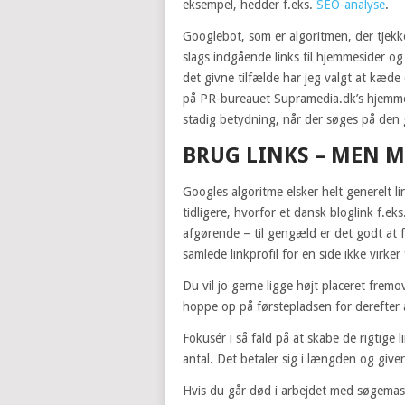
eksempel, hedder f.eks.
SEO-analyse
.
Googlebot, som er algoritmen, der tje
slags indgående links til hjemmesider og v
det givne tilfælde har jeg valgt at k
på PR-bureauet Supramedia.dk’s hjemmes
stadig betydning, når der søges på den 
BRUG LINKS – MEN 
Googles algoritme elsker helt generelt l
tidligere, hvorfor et dansk bloglink f.eks
afgørende – til gengæld er det godt at 
samlede linkprofil for en side ikke virke
Du vil jo gerne ligge højt placeret fremo
hoppe op på førstepladsen for derefter 
Fokusér i så fald på at skabe de rigtig
antal. Det betaler sig i længden og giver
Hvis du går død i arbejdet med søgemas