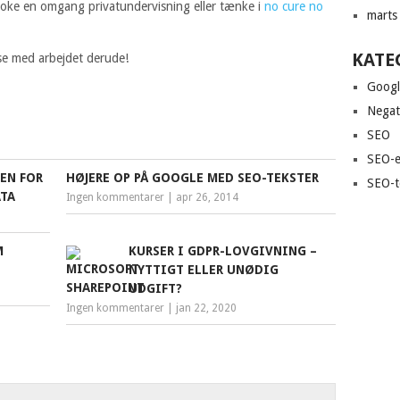
ke en omgang privatundervisning eller tænke i
no cure no
marts
KATE
se med arbejdet derude!
Goog
Negat
SEO
SEO-e
EN FOR
HØJERE OP PÅ GOOGLE MED SEO-TEKSTER
SEO-t
ATA
Ingen kommentarer
|
apr 26, 2014
M
KURSER I GDPR-LOVGIVNING –
NYTTIGT ELLER UNØDIG
UDGIFT?
Ingen kommentarer
|
jan 22, 2020