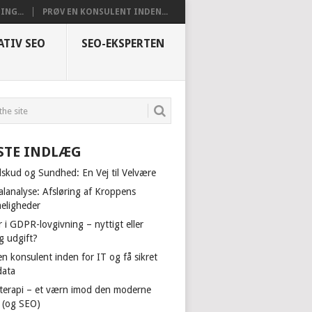
NG...
PRØV EN KONSULENT INDEN...
ATIV SEO
SEO-EKSPERTEN
STE INDLÆG
ilskud og Sundhed: En Vej til Velvære
alanalyse: Afsløring af Kroppens
ligheder
 i GDPR-lovgivning – nyttigt eller
g udgift?
n konsulent inden for IT og få sikret
data
terapi – et værn imod den moderne
il (og SEO)