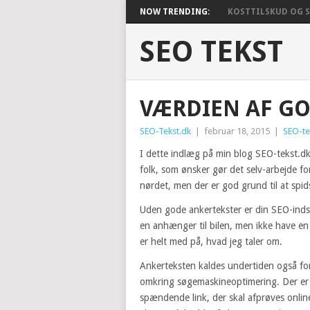
NOW TRENDING:
KOSTTILSKUD OG SU
SEO TEKST
VÆRDIEN AF GO
SEO-Tekst.dk
|
februar 18, 2015
|
SEO-te
I dette indlæg på min blog SEO-tekst.d
folk, som ønsker gør det selv-arbejde 
nørdet, men der er god grund til at spid
Uden gode ankertekster er din SEO-indsat
en anhænger til bilen, men ikke have en 
er helt med på, hvad jeg taler om.
Ankerteksten kaldes undertiden også for 
omkring søgemaskineoptimering. Der er t
spændende link, der skal afprøves online.