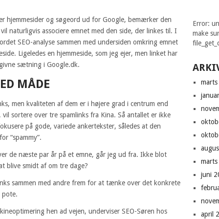
kker hjemmesider og søgeord ud for Google, bemærker den
Error: un
il naturligvis associere emnet med den side, der linkes til. I
make sur
æde ordet SEO-analyse sammen med undersiden omkring emnet
file_get_
ide. Ligeledes en hjemmeside, som jeg ejer, men linket har
givne sætning i Google.dk.
ARKI
MED MÅDE
marts
janua
inks, men kvaliteten af dem er i højere grad i centrum end
nove
. vil sortere over tre spamlinks fra Kina. Så antallet er ikke
oktob
fokusere på gode, variede ankertekster, således at den
oktob
r for “spammy”.
augus
ver de næste par år på et emne, går jeg ud fra. Ikke blot
marts
at blive smidt af om tre dage?
juni 
e links sammen med andre frem for at tænke over det konkrete
febru
 pote.
nove
kineoptimering hen ad vejen, underviser SEO-Søren hos
april