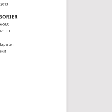
 2013
GORIER
le-SEO
iv SEO
ksperten
ekst